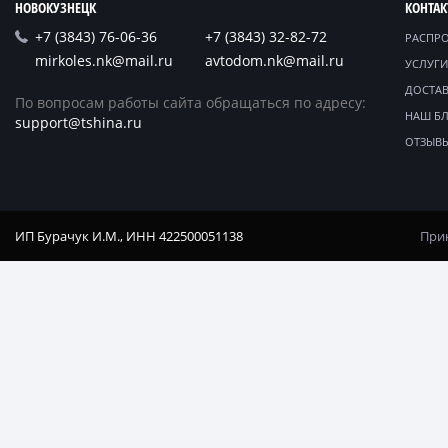
НОВОКУЗНЕЦК
КОНТА
+7 (3843) 76-06-36
+7 (3843) 32-82-72
РАСПР
mirkoles.nk@mail.ru
avtodom.nk@mail.ru
УСЛУГИ
ДОСТАВ
По вопросам работы сайта обращаться по адресу:
НАШ Б
support@tshina.ru
ОТЗЫВ
ИП Бурачук И.М., ИНН 422500051138
Прин