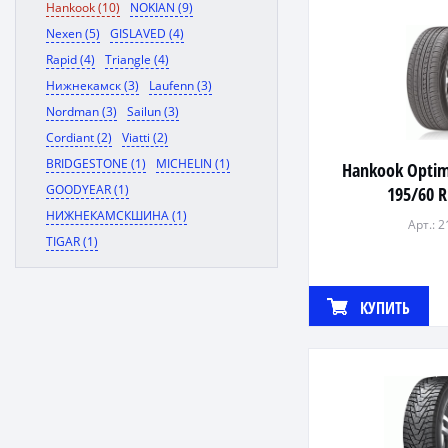
Hankook (10)
NOKIAN (9)
Nexen (5)
GISLAVED (4)
Rapid (4)
Triangle (4)
Нижнекамск (3)
Laufenn (3)
Nordman (3)
Sailun (3)
Cordiant (2)
Viatti (2)
BRIDGESTONE (1)
MICHELIN (1)
Hankook Opti
GOODYEAR (1)
195/60 
НИЖНЕКАМСКШИНА (1)
Арт.: 
TIGAR (1)
КУПИТЬ