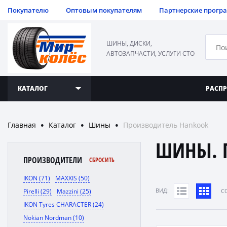
Покупателю
Оптовым покупателям
Партнерские прогр
ШИНЫ, ДИСКИ,
АВТОЗАПЧАСТИ, УСЛУГИ СТО
КАТАЛОГ
РАСП
Главная
Каталог
Шины
Производитель Hankook
●
●
●
ШИНЫ. 
ПРОИЗВОДИТЕЛИ
СБРОСИТЬ
IKON (71)
MAXXIS (50)
ВИД:
Pirelli (29)
Mazzini (25)
C
IKON Tyres CHARACTER (24)
Nokian Nordman (10)