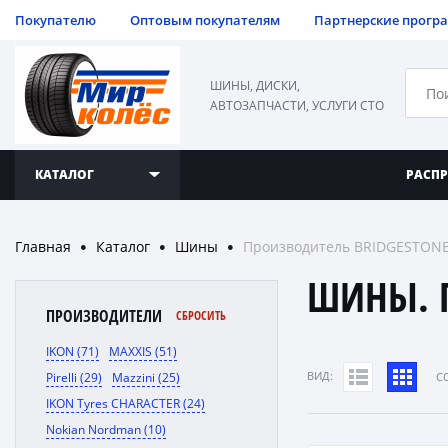
Покупателю
Оптовым покупателям
Партнерские прогр
ШИНЫ, ДИСКИ,
АВТОЗАПЧАСТИ, УСЛУГИ СТО
КАТАЛОГ
РАСП
Главная
Каталог
Шины
Производитель BRIDGESTON
●
●
●
ШИНЫ. 
ПРОИЗВОДИТЕЛИ
СБРОСИТЬ
IKON (71)
MAXXIS (51)
ВИД:
Pirelli (29)
Mazzini (25)
C
IKON Tyres CHARACTER (24)
Nokian Nordman (10)