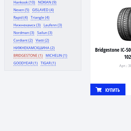
Hankook (10)
NOKIAN (9)
Nexen (5)
GISLAVED (4)
Rapid (4)
Triangle (4)
Нижнекамск (3)
Laufenn (3)
Nordman (3)
Sailun (3)
Cordiant (2)
Viatti (2)
НИЖНЕКАМСКШИНА (2)
Bridgestone IC-5
BRIDGESTONE (1)
MICHELIN (1)
10
GOODYEAR (1)
TIGAR (1)
Арт.: 
КУПИТЬ