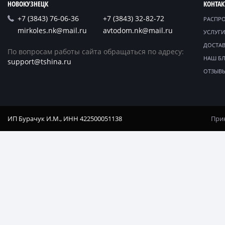
НОВОКУЗНЕЦК
КОНТА
+7 (3843) 76-06-36
+7 (3843) 32-82-72
РАСПР
mirkoles.nk@mail.ru
avtodom.nk@mail.ru
УСЛУГИ
ДОСТАВ
По вопросам работы сайта обращаться по адресу:
НАШ Б
support@tshina.ru
ОТЗЫВ
ИП Бурачук И.М., ИНН 422500051138
Прин