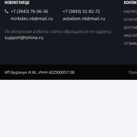
НОВОКУЗНЕЦК
КОНТА
+7 (3843) 76-06-36
+7 (3843) 32-82-72
РАСПР
mirkoles.nk@mail.ru
avtodom.nk@mail.ru
УСЛУГИ
ДОСТАВ
По вопросам работы сайта обращаться по адресу:
НАШ Б
support@tshina.ru
ОТЗЫВ
ИП Бурачук И.М., ИНН 422500051138
Прин