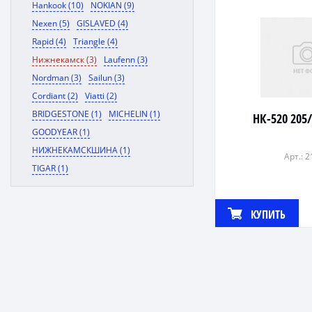
Hankook (10)
NOKIAN (9)
Nexen (5)
GISLAVED (4)
Rapid (4)
Triangle (4)
Нижнекамск (3)
Laufenn (3)
Nordman (3)
Sailun (3)
Cordiant (2)
Viatti (2)
BRIDGESTONE (1)
MICHELIN (1)
НК-520 205
GOODYEAR (1)
НИЖНЕКАМСКШИНА (1)
Арт.: 
TIGAR (1)
КУПИТЬ