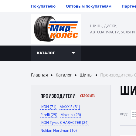
Покупателю
Оптовым покупателям
Партн
ШИНЫ, ДИСКИ,
АВТОЗАПЧАСТИ, УСЛУГИ
КАТАЛОГ
Главная
Каталог
Шины
Производитель 
●
●
●
ШИ
ПРОИЗВОДИТЕЛИ
СБРОСИТЬ
IKON (71)
MAXXIS (51)
ВИД:
Pirelli (29)
Mazzini (25)
IKON Tyres CHARACTER (24)
Nokian Nordman (10)