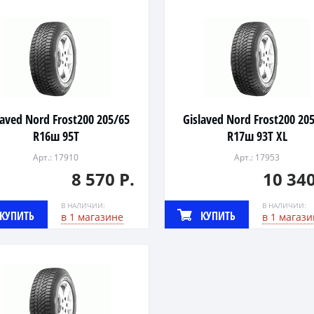
laved Nord Frost200 205/65
Gislaved Nord Frost200 20
R16ш 95T
R17ш 93T XL
Арт.: 17910
Арт.: 17953
8 570 Р.
10 340
В НАЛИЧИИ:
В НАЛИЧИИ:
КУПИТЬ
КУПИТЬ
в 1 магазине
в 1 магази