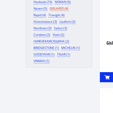
Hankook (10)
NOKIAN (9)
Nexen (5)
GISLAVED (4)
Rapid (4)
Triangle (4)
Нижнекамск (3)
Laufenn (3)
Nordman (3)
Sailun (3)
Cordiant (2)
Viatti (2)
НИЖНЕКАМСКШИНА (2)
Gis
BRIDGESTONE (1)
MICHELIN (1)
GOODYEAR (1)
TIGAR (1)
VINMAX (1)