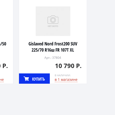
5/50
Gislaved Nord Frost200 SUV
225/70 R16ш FR 107T XL
Арт.: 37804
 Р.
10 790 Р.
В НАЛИЧИИ:
КУПИТЬ
не
в 1 магазине