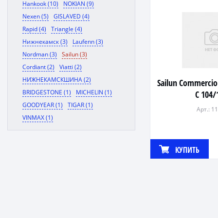
Hankook (10)
NOKIAN (9)
Nexen (5)
GISLAVED (4)
Rapid (4)
Triangle (4)
Нижнекамск (3)
Laufenn (3)
Nordman (3)
Sailun (3)
Cordiant (2)
Viatti (2)
НИЖНЕКАМСКШИНА (2)
Sailun Commercio
BRIDGESTONE (1)
MICHELIN (1)
C 104/
GOODYEAR (1)
TIGAR (1)
Арт.: 1
VINMAX (1)
КУПИТЬ