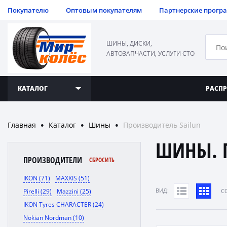
Покупателю
Оптовым покупателям
Партнерские прогр
ШИНЫ, ДИСКИ,
АВТОЗАПЧАСТИ, УСЛУГИ СТО
КАТАЛОГ
РАСП
Главная
Каталог
Шины
Производитель Sailun
●
●
●
ШИНЫ. 
ПРОИЗВОДИТЕЛИ
СБРОСИТЬ
IKON (71)
MAXXIS (51)
ВИД:
Pirelli (29)
Mazzini (25)
C
IKON Tyres CHARACTER (24)
Nokian Nordman (10)