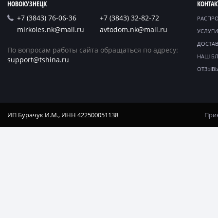
НОВОКУЗНЕЦК
КОНТА
+7 (3843) 76-06-36
+7 (3843) 32-82-72
РАСПР
mirkoles.nk@mail.ru
avtodom.nk@mail.ru
УСЛУГИ
ДОСТАВ
По вопросам работы сайта обращаться по адресу:
НАШ Б
support@tshina.ru
ОТЗЫВ
ИП Бурачук И.М., ИНН 422500051138
Прин