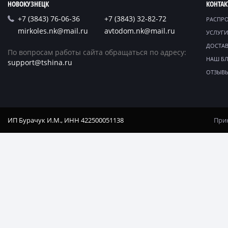
НОВОКУЗНЕЦК
КОНТА
+7 (3843) 76-06-36
+7 (3843) 32-82-72
РАСПР
mirkoles.nk@mail.ru
avtodom.nk@mail.ru
УСЛУГИ
ДОСТАВ
По вопросам работы сайта обращаться по адресу:
НАШ Б
support@tshina.ru
ОТЗЫВ
ИП Бурачук И.М., ИНН 422500051138
Прин