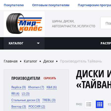
Покупателю
Оптовым покупателям
Партнерские прогр
ШИНЫ, ДИСКИ,
АВТОЗАПЧАСТИ, УСЛУГИ СТО
КАТАЛОГ
РАСП
Главная
Каталог
Диски
Производитель Тайвань
●
●
●
ДИСКИ 
ПРОИЗВОДИТЕЛИ
СБРОСИТЬ
«ТАЙВА
Replica (9)
Khomen (7)
К&К (6)
RR (4)
LS (3)
Стальные диски (3)
TREBL (3)
ВИД:
C
Вектор (3)
РОССИЯ (2)