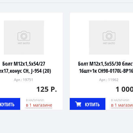
Болт М12х1,5х54/27
Болт М12х1,5х55/30 блис
ex17,конус СН, J-954 (20)
16шт+1к CH98-0170L-BP16
Арт.: 19751
Арт.: 11962
125 Р.
1 000
В НАЛИЧИИ:
В НАЛИЧИИ:
КУПИТЬ
КУПИТЬ
в 1 магазине
в 1 магази