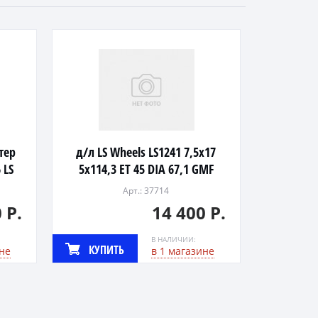
тер
д/л LS Wheels LS1241 7,5х17
 LS
5x114,3 ET 45 DIA 67,1 GMF
Арт.: 37714
 Р.
14 400 Р.
В НАЛИЧИИ:
КУПИТЬ
не
в 1 магазине