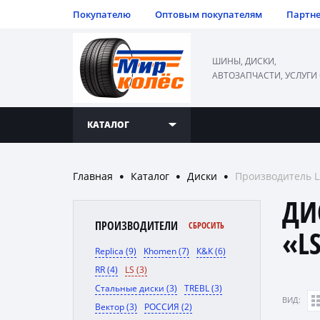
Покупателю
Оптовым покупателям
Партн
ШИНЫ, ДИСКИ,
АВТОЗАПЧАСТИ, УСЛУГИ
КАТАЛОГ
Главная
Каталог
Диски
Производитель L
●
●
●
ДИ
ПРОИЗВОДИТЕЛИ
СБРОСИТЬ
«L
Replica (9)
Khomen (7)
К&К (6)
RR (4)
LS (3)
Стальные диски (3)
TREBL (3)
ВИД:
Вектор (3)
РОССИЯ (2)