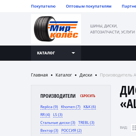
Покупателю
Оптовым покупателям
Партн
ШИНЫ, ДИСКИ,
АВТОЗАПЧАСТИ, УСЛУГИ
КАТАЛОГ
Главная
Каталог
Диски
Производитель 
●
●
●
ДИ
ПРОИЗВОДИТЕЛИ
СБРОСИТЬ
«A
Replica (9)
Khomen (7)
К&К (6)
RR (4)
LS (3)
Стальные диски (3)
TREBL (3)
ВИД:
Вектор (3)
РОССИЯ (2)