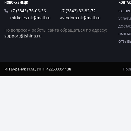
НОВОКУЗНЕЦК
КОНТА
+7 (3843) 76-06-36
+7 (3843) 32-82-72
РАСПР
mirkoles.nk@mail.ru
avtodom.nk@mail.ru
УСЛУГИ
ДОСТАВ
По вопросам работы сайта обращаться по адресу:
НАШ Б
support@tshina.ru
ОТЗЫВ
ИП Бурачук И.М., ИНН 422500051138
Прин