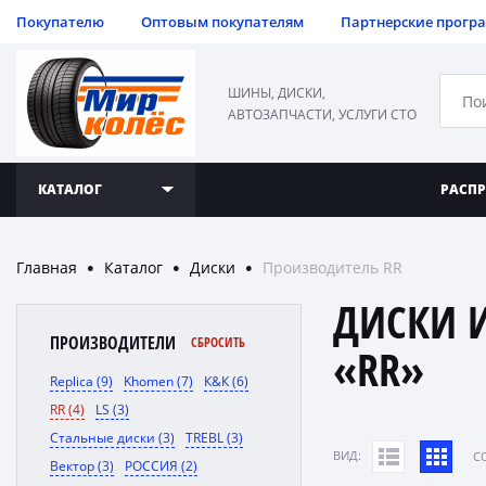
Покупателю
Оптовым покупателям
Партнерские прогр
ШИНЫ, ДИСКИ,
АВТОЗАПЧАСТИ, УСЛУГИ СТО
КАТАЛОГ
РАСП
Главная
Каталог
Диски
Производитель RR
●
●
●
ДИСКИ 
ПРОИЗВОДИТЕЛИ
СБРОСИТЬ
«RR»
Replica (9)
Khomen (7)
К&К (6)
RR (4)
LS (3)
Стальные диски (3)
TREBL (3)
ВИД:
C
Вектор (3)
РОССИЯ (2)