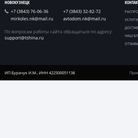
НОВОКУЗНЕЦК
КОНТА
+7 (3843) 76-06-36
+7 (3843) 32-82-72
РАСПР
mirkoles.nk@mail.ru
avtodom.nk@mail.ru
УСЛУГИ
ДОСТАВ
По вопросам работы сайта обращаться по адресу:
НАШ Б
support@tshina.ru
ОТЗЫВ
ИП Бурачук И.М., ИНН 422500051138
Прин