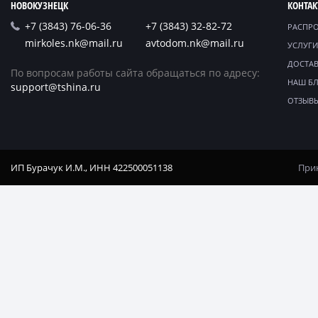
НОВОКУЗНЕЦК
КОНТА
+7 (3843) 76-06-36
+7 (3843) 32-82-72
РАСПР
mirkoles.nk@mail.ru
avtodom.nk@mail.ru
УСЛУГИ
ДОСТАВ
По вопросам работы сайта обращаться по адресу:
НАШ Б
support@tshina.ru
ОТЗЫВ
ИП Бурачук И.М., ИНН 422500051138
Прин