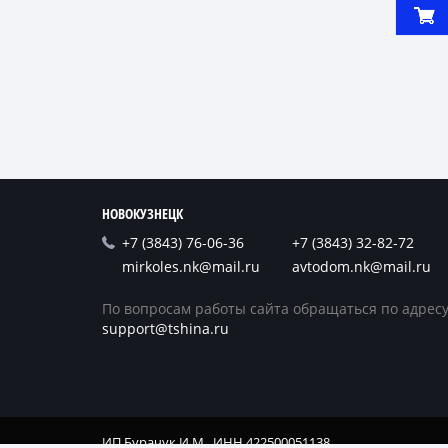
НОВОКУЗНЕЦК
+7 (3843) 76-06-36
+7 (3843) 32-82-72
mirkoles.nk@mail.ru
avtodom.nk@mail.ru
По вопросам работы сайта обращаться по адресу
support@tshina.ru
ИП Бурачук И.М., ИНН 422500051138