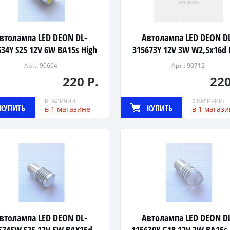
втолампа LED DEON DL-
Автолампа LED DEON D
634Y S25 12V 6W BA15s High
315673Y 12V 3W W2,5x16d 
Power (YELLOW,3xHP)
Power (YELLOW,3xHP)
Арт.: 90694
Арт.: 90712
220 Р.
220
В НАЛИЧИИ:
В НАЛИЧИИ:
КУПИТЬ
КУПИТЬ
в 1 магазине
в 1 магази
втолампа LED DEON DL-
Автолампа LED DEON D