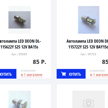
втолампа LED DEON DL-
Автолампа LED DEON D
115622Y S25 12V BA15s
115722Y S25 12V BAY15
(YELLOW,13xSMD)
(YELLOW,13xSMD)
Арт.: 90689
Арт.: 90703
85 Р.
85
В НАЛИЧИИ:
В НАЛИЧИИ:
КУПИТЬ
КУПИТЬ
в 1 магазине
в 1 магази