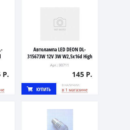
L-
Автолампа LED DEON DL-
d
315673W 12V 3W W2,5x16d High
Power (WHITE,3xHP)
Арт.: 90711
 Р.
145 Р.
В НАЛИЧИИ:
КУПИТЬ
не
в 1 магазине