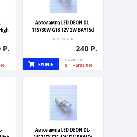
L-
Автолампа LED DEON DL-
High
115730W G18 12V 2W BAY15d
High Power (WHITE,1xHP,линза)
Арт.: 90704
 Р.
240 Р.
В НАЛИЧИИ:
КУПИТЬ
не
в 1 магазине
L-
Автолампа LED DEON DL-