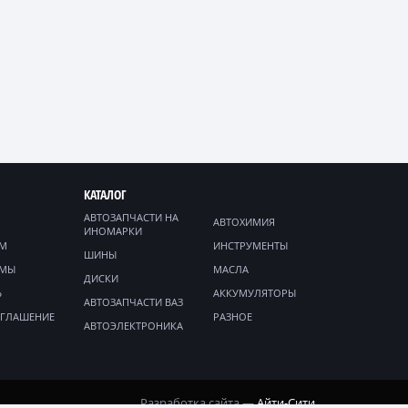
КАТАЛОГ
АВТОЗАПЧАСТИ НА
АВТОХИМИЯ
ИНОМАРКИ
ЯМ
ИНСТРУМЕНТЫ
ШИНЫ
ММЫ
МАСЛА
ДИСКИ
Ь
АККУМУЛЯТОРЫ
АВТОЗАПЧАСТИ ВАЗ
ОГЛАШЕНИЕ
РАЗНОЕ
АВТОЭЛЕКТРОНИКА
Разработка сайта —
Айти-Сити