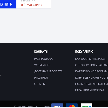
В НАЛИЧИИ:
КУПИТЬ
в 1 магазине
КОНТАКТЫ
ПОКУПАТЕЛЮ
РАСПРОДАЖА
КАК ОФОРМИТЬ ЗАКАЗ
УСЛУГИ СТО
ОПТОВЫМ ПОКУПАТЕЛ
ДОСТАВКА И ОПЛАТА
ПАРТНЕРСКИЕ ПРОГРА
:
НАШ БЛОГ
КОНФИДЕНЦИАЛЬНОСТ
ОТЗЫВЫ
ПОЛЬЗОВАТЕЛЬСКОЕ С
ГАРАНТИИ И ВОЗВРАТ
Принимаются к оплате: