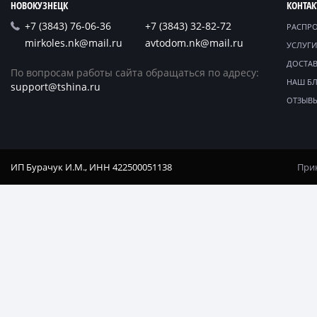
НОВОКУЗНЕЦК
КОНТА
+7 (3843) 76-06-36
+7 (3843) 32-82-72
РАСПР
mirkoles.nk@mail.ru
avtodom.nk@mail.ru
УСЛУГИ
ДОСТАВ
По вопросам работы сайта обращаться по адресу:
НАШ Б
support@tshina.ru
ОТЗЫВ
ИП Бурачук И.М., ИНН 422500051138
Прин