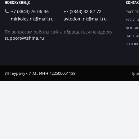
НОВОКУЗНЕЦК
КОНТА
+7 (3843) 76-06-36
+7 (3843) 32-82-72
РАСПР
mirkoles.nk@mail.ru
avtodom.nk@mail.ru
УСЛУГИ
ДОСТАВ
По вопросам работы сайта обращаться по адресу:
НАШ Б
support@tshina.ru
ОТЗЫВ
ИП Бурачук И.М., ИНН 422500051138
Прин