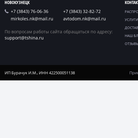
НОВОКУЗНЕЦК
КОНТА
+7 (3843) 76-06-36
+7 (3843) 32-82-72
РАСПР
mirkoles.nk@mail.ru
avtodom.nk@mail.ru
УСЛУГИ
ДОСТАВ
По вопросам работы сайта обращаться по адресу:
НАШ Б
support@tshina.ru
ОТЗЫВ
ИП Бурачук И.М., ИНН 422500051138
Прин