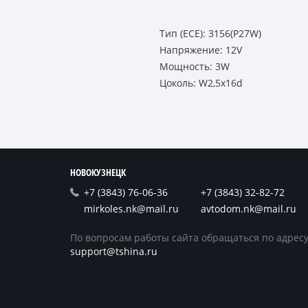
Тип (ECE): 3156(P27W)
Напряжение: 12V
Мощность: 3W
Цоколь: W2,5x16d
НОВОКУЗНЕЦК
+7 (3843) 76-06-36
+7 (3843) 32-82-72
mirkoles.nk@mail.ru
avtodom.nk@mail.ru
По вопросам работы сайта обращаться по адресу
support@tshina.ru