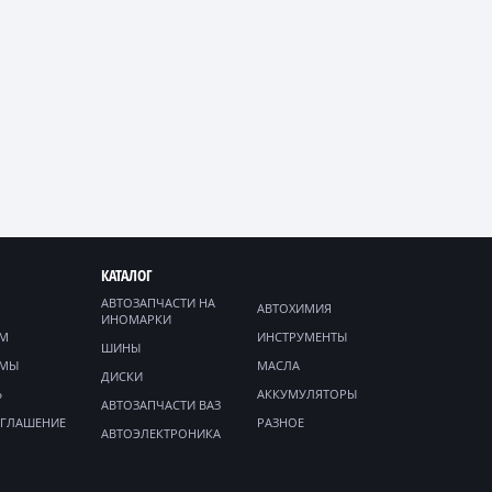
КАТАЛОГ
АВТОЗАПЧАСТИ НА
АВТОХИМИЯ
ИНОМАРКИ
ЯМ
ИНСТРУМЕНТЫ
ШИНЫ
ММЫ
МАСЛА
ДИСКИ
Ь
АККУМУЛЯТОРЫ
АВТОЗАПЧАСТИ ВАЗ
ОГЛАШЕНИЕ
РАЗНОЕ
АВТОЭЛЕКТРОНИКА