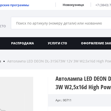
Новокузнецк
ерские программы
+7 (3843) 
 СТО
РАСПРОДАЖА
УСЛУГИ СТО
ОФОРМЛЕНИЕ ЗА
ы
Автолампа LED DEON DL-315673W 12V 3W W2,5x16d High Pow
●
Автолампа LED DEON D
3W W2,5x16d High Pow
Арт.: 90711