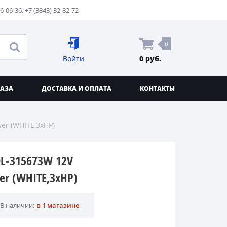
76-06-36
,
+7 (3843) 32-82-72
0
Войти
0 руб.
КАЗА
ДОСТАВКА И ОПЛАТА
КОНТАКТЫ
er (WHITE,3xHP)
L-315673W 12V
er (WHITE,3xHP)
В наличии:
в 1 магазине