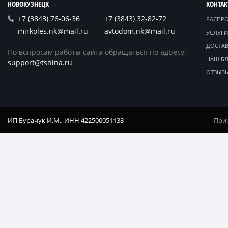
НОВОКУЗНЕЦК
КОНТА
+7 (3843) 76-06-36
+7 (3843) 32-82-72
РАСПР
mirkoles.nk@mail.ru
avtodom.nk@mail.ru
УСЛУГИ
ДОСТАВ
По вопросам работы сайта обращаться по адресу:
НАШ Б
support@tshina.ru
ОТЗЫВ
ИП Бурачук И.М., ИНН 422500051138
Прин