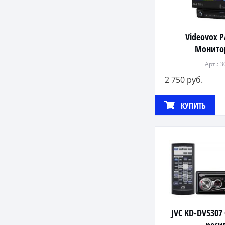
Videovox 
Монито
Арт.: 
2 750 руб.
КУПИТЬ
JVC KD-DV530