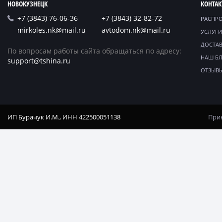
НОВОКУЗНЕЦК
КОНТА
+7 (3843) 76-06-36
+7 (3843) 32-82-72
РАСПР
mirkoles.nk@mail.ru
avtodom.nk@mail.ru
УСЛУГИ
ДОСТАВ
По вопросам работы сайта обращаться по адресу:
НАШ Б
support@tshina.ru
ОТЗЫВ
ИП Бурачук И.М., ИНН 422500051138
Прин