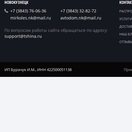
НОВОКУЗНЕЦК
КОНТА
+7 (3843) 76-06-36
+7 (3843) 32-82-72
РАСПР
mirkoles.nk@mail.ru
avtodom.nk@mail.ru
УСЛУГИ
ДОСТАВ
По вопросам работы сайта обращаться по адресу:
НАШ Б
support@tshina.ru
ОТЗЫВ
ИП Бурачук И.М., ИНН 422500051138
Прин