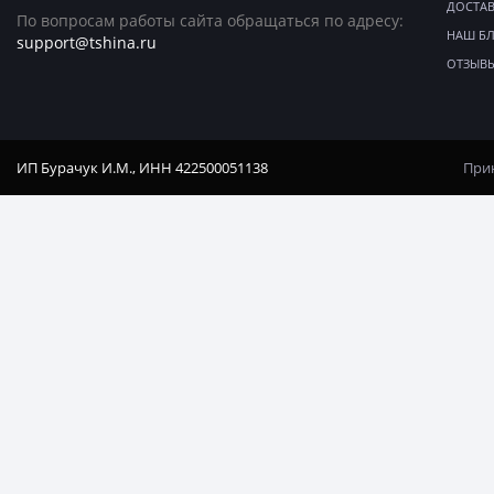
ДОСТАВ
По вопросам работы сайта обращаться по адресу:
НАШ Б
support@tshina.ru
ОТЗЫВ
ИП Бурачук И.М., ИНН 422500051138
Прин