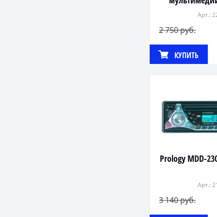
мультимеди
Арт.: 
2 750 руб.
КУПИТЬ
Prology MDD-23
Арт.: 
3 140 руб.