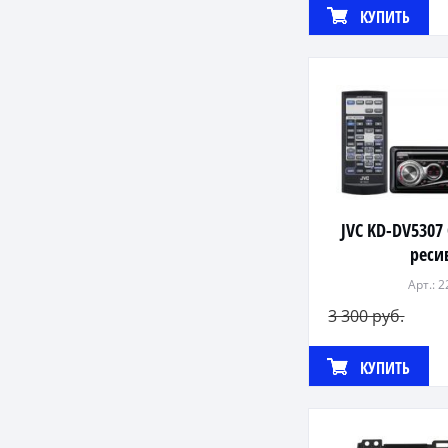
КУПИТЬ
JVC KD-DV530
реси
Арт.: 
3 300 руб.
КУПИТЬ