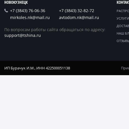
НОВОКУЗНЕЦК
КОНТА
+7 (3843) 76-06-36
+7 (3843) 32-82-72
РАСПР
mirkoles.nk@mail.ru
avtodom.nk@mail.ru
УСЛУГИ
ДОСТАВ
По вопросам работы сайта обращаться по адресу:
НАШ Б
support@tshina.ru
ОТЗЫВ
ИП Бурачук И.М., ИНН 422500051138
Прин