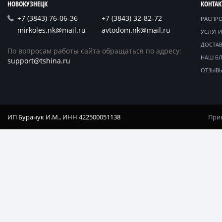
НОВОКУЗНЕЦК
КОНТА
+7 (3843) 76-06-36
+7 (3843) 32-82-72
РАСПР
mirkoles.nk@mail.ru
avtodom.nk@mail.ru
УСЛУГИ
ДОСТАВ
По вопросам работы сайта обращаться по адресу:
НАШ Б
support@tshina.ru
ОТЗЫВ
ИП Бурачук И.М., ИНН 422500051138
Прин