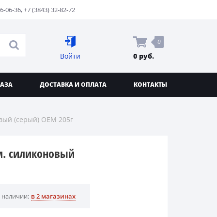
76-06-36
,
+7 (3843) 32-82-72
0
Войти
0 руб.
КАЗА
ДОСТАВКА И ОПЛАТА
КОНТАКТЫ
вый (серый) ОЕМ 205г
м. силиконовый
 наличии:
в 2 магазинах