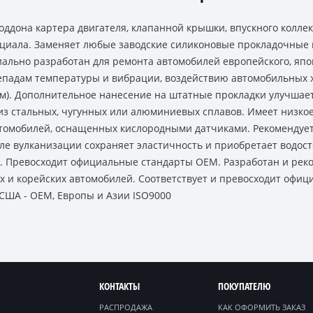
оддона картера двигателя, клапанной крышки, впускного коллек
циала. Заменяет любые заводские силиконовые прокладочные
ально разработан для ремонта автомобилей европейского, япон
репадам температуры и вибрации, воздействию автомобильных 
м). Дополнительное нанесение на штатные прокладки улучшает
из стальных, чугунных или алюминиевых сплавов. Имеет низко
втомобилей, оснащенных кислородными датчиками. Рекомендует
ле вулканизации сохраняет эластичность и приобретает водост
°C. Превосходит официальные стандарты OEM. Разработан и рек
х и корейских автомобилей. Соответствует и превосходит офи
США - ОЕМ, Европы и Азии ISO9000
КОНТАКТЫ
ПОКУПАТЕЛЮ
РАСПРОДАЖА
КАК ОФОРМИТЬ ЗАКАЗ