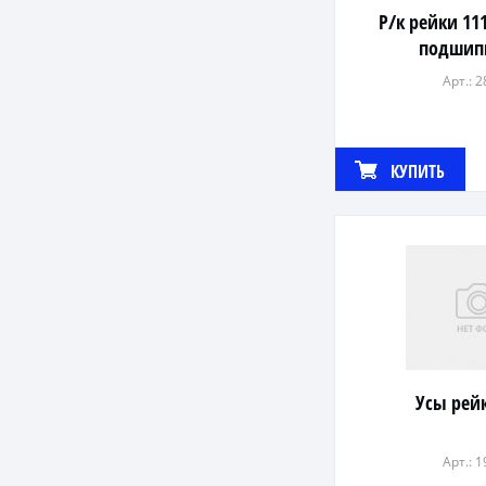
Р/к рейки 11
подшип
Арт.: 
КУПИТЬ
Усы рей
Арт.: 