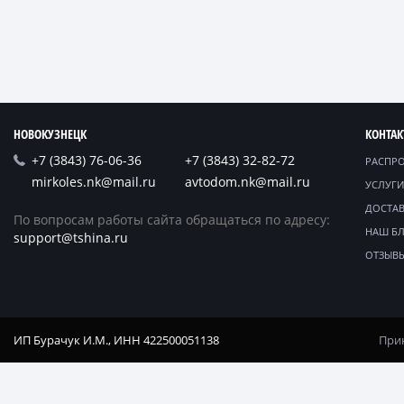
НОВОКУЗНЕЦК
КОНТА
+7 (3843) 76-06-36
+7 (3843) 32-82-72
РАСПР
mirkoles.nk@mail.ru
avtodom.nk@mail.ru
УСЛУГИ
ДОСТАВ
По вопросам работы сайта обращаться по адресу:
НАШ Б
support@tshina.ru
ОТЗЫВ
ИП Бурачук И.М., ИНН 422500051138
Прин