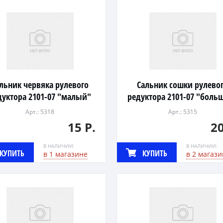
льник червяка рулевого
Сальник сошки рулево
дуктора 2101-07 "малый"
редуктора 2101-07 "боль
Арт.: 5318
Арт.: 5315
15 Р.
20
В НАЛИЧИИ:
В НАЛИЧИИ:
КУПИТЬ
КУПИТЬ
в 1 магазине
в 2 магази