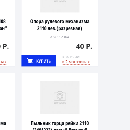
108
Опора рулевого механизма
кан"
2110 лев.(разрезная)
Арт.: 12364
 Р.
40 Р.
В НАЛИЧИИ:
КУПИТЬ
нах
в 2 магазинах
зма
Пыльник торца рейки 2110