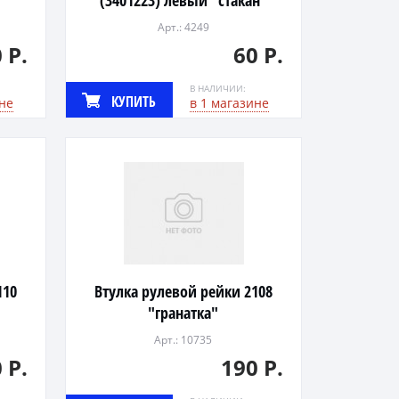
(3401223) левый "стакан"
Арт.: 4249
 Р.
60 Р.
В НАЛИЧИИ:
КУПИТЬ
не
в 1 магазине
110
Втулка рулевой рейки 2108
"гранатка"
Арт.: 10735
 Р.
190 Р.