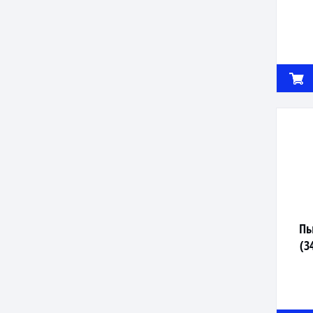
Пы
(3