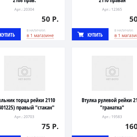
2108 прав.
2110 правая
Арт.: 20304
Арт.: 12365
50 Р.
50
В НАЛИЧИИ:
В НАЛИЧИИ:
КУПИТЬ
КУПИТЬ
в 1 магазине
в 1 магази
льник торца рейки 2110
Втулка рулевой рейки 2
401225) правый "стакан"
"гранатка"
Арт.: 20703
Арт.: 19583
75 Р.
160