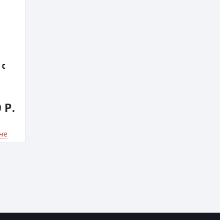
 с
 Р.
не