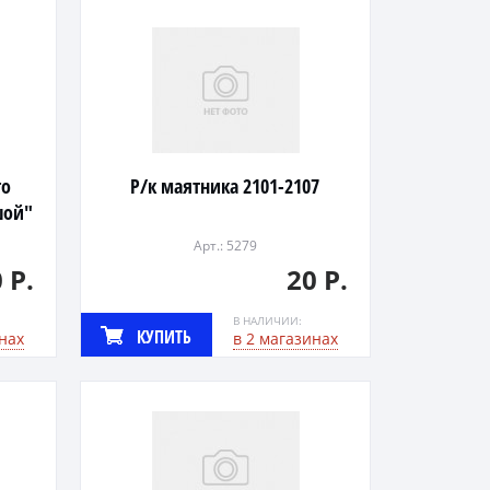
го
Р/к маятника 2101-2107
шой"
Арт.: 5279
 Р.
20 Р.
В НАЛИЧИИ:
КУПИТЬ
нах
в 2 магазинах