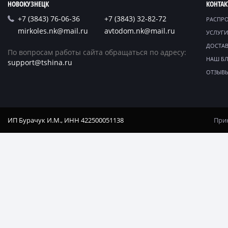
НОВОКУЗНЕЦК
КОНТА
+7 (3843) 76-06-36
+7 (3843) 32-82-72
РАСПР
mirkoles.nk@mail.ru
avtodom.nk@mail.ru
УСЛУГИ
ДОСТАВ
По вопросам работы сайта обращаться по адресу:
НАШ Б
support@tshina.ru
ОТЗЫВ
ИП Бурачук И.М., ИНН 422500051138
Прин