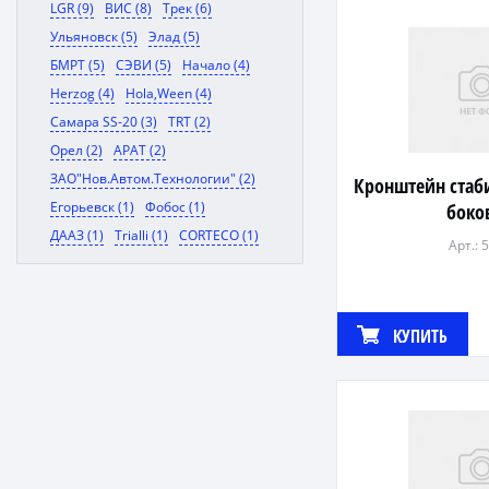
LGR (9)
ВИС (8)
Трек (6)
Ульяновск (5)
Элад (5)
БМРТ (5)
СЭВИ (5)
Начало (4)
Herzog (4)
Hola,Ween (4)
Самара SS-20 (3)
TRT (2)
Орел (2)
АРАТ (2)
ЗАО"Нов.Автом.Технологии" (2)
Кронштейн стаб
Егорьевск (1)
Фобос (1)
боко
ДААЗ (1)
Trialli (1)
CORTECO (1)
Арт.: 
КУПИТЬ