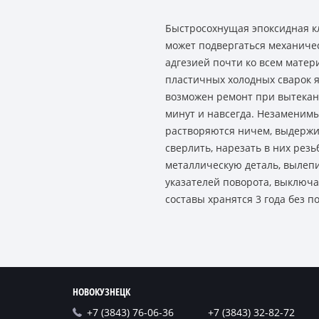
Быстросохнущая эпоксидная кл
может подвергаться механичес
адгезией почти ко всем матер
пластичных холодных сварок я
возможен ремонт при вытекани
минут и навсегда. Незаменимы
растворяются ничем, выдержи
сверлить, нарезать в них рез
металлическую деталь, вылеп
указателей поворота, выключа
составы хранятся 3 года без 
НОВОКУЗНЕЦК
+7 (3843) 76-06-36
+7 (3843) 32-82-72