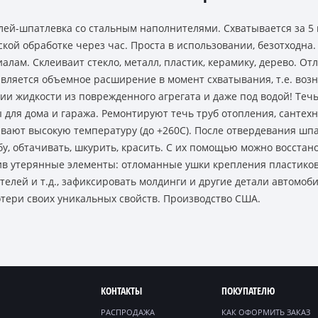
ей-шпатлевка со стальным наполнителями. Схватывается за 5 м
кой обработке через час. Проста в использовании, безотходна
иалам. Склеиваит стекло, металл, пластик, керамику, дерево. 
вляется объемное расширение в момент схватывания, т.е. возн
и жидкости из поврежденного агрегата и даже под водой! Течь
 для дома и гаража. Ремонтируют течь труб отопления, сантехн
вают высокую температуру (до +260С). После отвердевания шп
ьбу, обтачивать, шкурить, красить. С их помощью можно восстан
ив утерянные элементы: отломанные ушки крепления пластиков
телей и т.д., зафиксировать молдинги и другие детали автомоб
потери своих уникальных свойств. Производство США.
КОНТАКТЫ
ПОКУПАТЕЛЮ
РАСПРОДАЖА
КАК ОФОРМИТЬ ЗАКАЗ