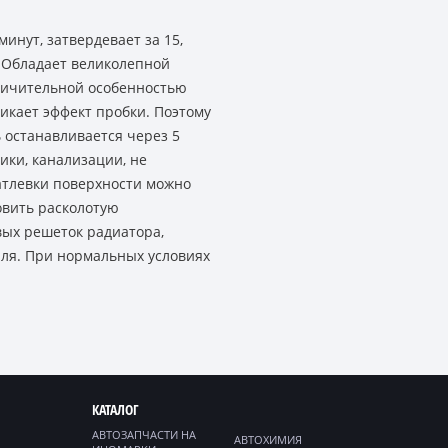
инут, затвердевает за 15,
. Обладает великолепной
Отличительной особенностью
икает эффект пробки. Поэтому
 останавливается через 5
ики, канализации, не
атлевки поверхности можно
овить расколотую
ых решеток радиатора,
иля. При нормальных условиях
КАТАЛОГ
АВТОЗАПЧАСТИ НА
АВТОХИМИЯ