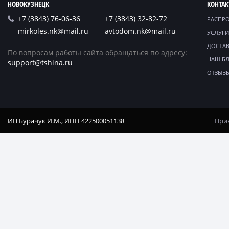
НОВОКУЗНЕЦК
КОНТА
+7 (3843) 76-06-36
+7 (3843) 32-82-72
РАСПР
mirkoles.nk@mail.ru
avtodom.nk@mail.ru
УСЛУГИ
ДОСТАВ
По вопросам работы сайта обращаться по адресу:
НАШ Б
support@tshina.ru
ОТЗЫВ
ИП Бурачук И.М., ИНН 422500051138
Прин