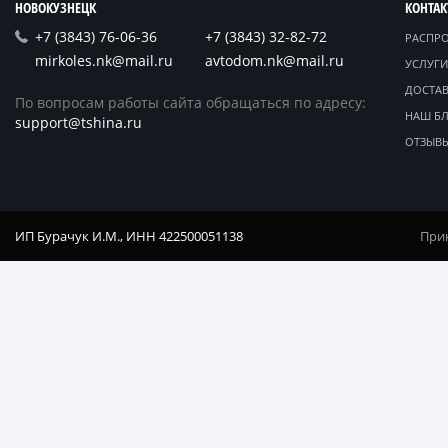
НОВОКУЗНЕЦК
КОНТА
+7 (3843) 76-06-36
+7 (3843) 32-82-72
РАСПР
mirkoles.nk@mail.ru
avtodom.nk@mail.ru
УСЛУГИ
ДОСТАВ
По вопросам работы сайта обращаться по адресу:
НАШ Б
support@tshina.ru
ОТЗЫВ
ИП Бурачук И.М., ИНН 422500051138
Прин