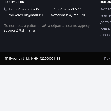
НОВОКУЗНЕЦК
КОНТА
+7 (3843) 76-06-36
+7 (3843) 32-82-72
РАСПР
mirkoles.nk@mail.ru
avtodom.nk@mail.ru
УСЛУГИ
ДОСТАВ
По вопросам работы сайта обращаться по адресу:
НАШ Б
support@tshina.ru
ОТЗЫВ
ИП Бурачук И.М., ИНН 422500051138
Прин