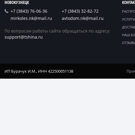
НОВОКУЗНЕЦК
КОНТА
+7 (3843) 76-06-36
+7 (3843) 32-82-72
РАСПР
mirkoles.nk@mail.ru
avtodom.nk@mail.ru
УСЛУГИ
ДОСТАВ
По вопросам работы сайта обращаться по адресу:
НАШ Б
support@tshina.ru
ОТЗЫВ
ИП Бурачук И.М., ИНН 422500051138
Прин