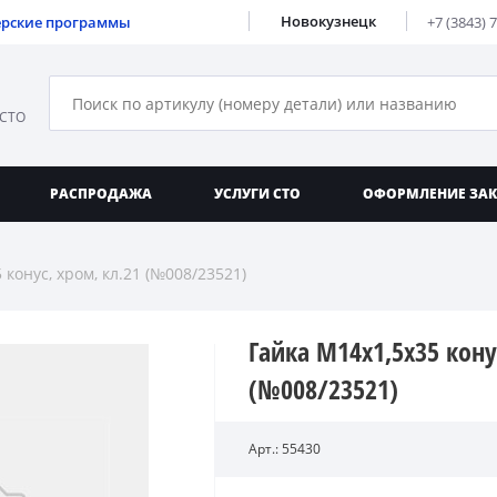
Новокузнецк
ерские программы
+7 (3843) 
 СТО
РАСПРОДАЖА
УСЛУГИ СТО
ОФОРМЛЕНИЕ ЗА
 конус, хром, кл.21 (№008/23521)
Гайка М14х1,5х35 кону
(№008/23521)
Арт.: 55430