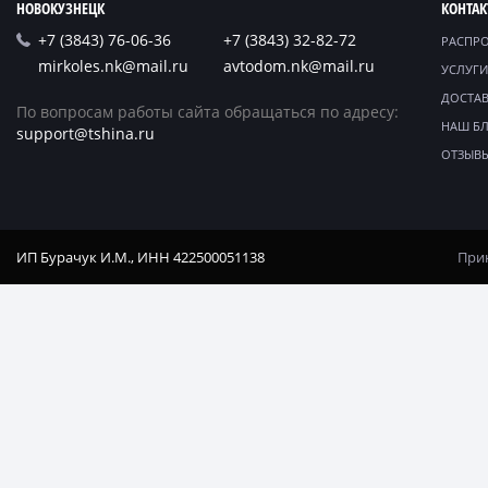
НОВОКУЗНЕЦК
КОНТА
+7 (3843) 76-06-36
+7 (3843) 32-82-72
РАСПР
mirkoles.nk@mail.ru
avtodom.nk@mail.ru
УСЛУГИ
ДОСТАВ
По вопросам работы сайта обращаться по адресу:
НАШ Б
support@tshina.ru
ОТЗЫВ
ИП Бурачук И.М., ИНН 422500051138
Прин