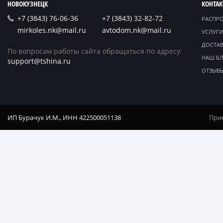
НОВОКУЗНЕЦК
КОНТА
+7 (3843) 76-06-36
+7 (3843) 32-82-72
РАСПР
mirkoles.nk@mail.ru
avtodom.nk@mail.ru
УСЛУГИ
ДОСТАВ
По вопросам работы сайта обращаться по адресу:
НАШ Б
support@tshina.ru
ОТЗЫВ
ИП Бурачук И.М., ИНН 422500051138
Прин