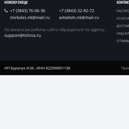
НОВОКУЗНЕЦК
КОНТА
+7 (3843) 76-06-36
+7 (3843) 32-82-72
РАСПР
mirkoles.nk@mail.ru
avtodom.nk@mail.ru
УСЛУГИ
ДОСТАВ
По вопросам работы сайта обращаться по адресу:
НАШ Б
support@tshina.ru
ОТЗЫВ
ИП Бурачук И.М., ИНН 422500051138
Прин