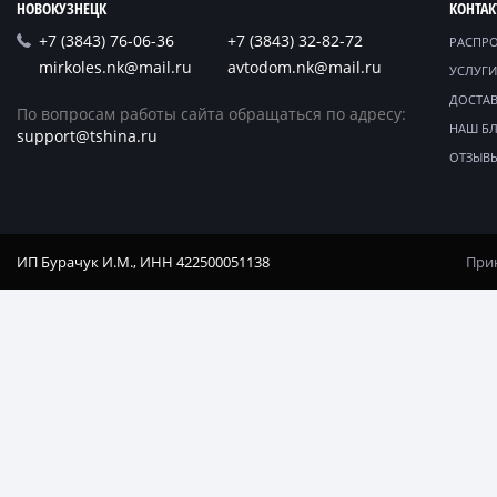
НОВОКУЗНЕЦК
КОНТА
+7 (3843) 76-06-36
+7 (3843) 32-82-72
РАСПР
mirkoles.nk@mail.ru
avtodom.nk@mail.ru
УСЛУГИ
ДОСТАВ
По вопросам работы сайта обращаться по адресу:
НАШ Б
support@tshina.ru
ОТЗЫВ
ИП Бурачук И.М., ИНН 422500051138
Прин