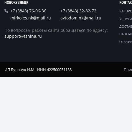
НОВОКУЗНЕЦК
КОНТА
+7 (3843) 76-06-36
+7 (3843) 32-82-72
РАСПР
mirkoles.nk@mail.ru
avtodom.nk@mail.ru
УСЛУГИ
ДОСТАВ
По вопросам работы сайта обращаться по адресу:
НАШ Б
support@tshina.ru
ОТЗЫВ
ИП Бурачук И.М., ИНН 422500051138
Прин