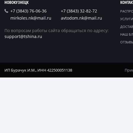
НОВОКУЗНЕЦК
КОНТА
+7 (3843) 76-06-36
+7 (3843) 32-82-72
РАСПР
mirkoles.nk@mail.ru
avtodom.nk@mail.ru
УСЛУГИ
ДОСТАВ
По вопросам работы сайта обращаться по адресу:
НАШ Б
support@tshina.ru
ОТЗЫВ
ИП Бурачук И.М., ИНН 422500051138
Прин