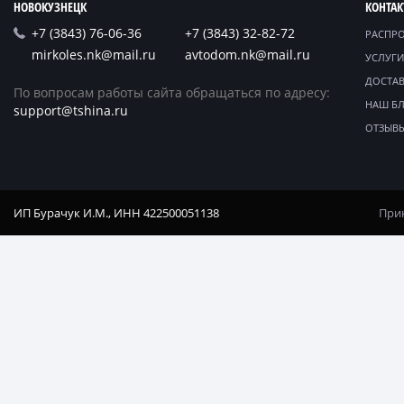
НОВОКУЗНЕЦК
КОНТА
+7 (3843) 76-06-36
+7 (3843) 32-82-72
РАСПР
mirkoles.nk@mail.ru
avtodom.nk@mail.ru
УСЛУГИ
ДОСТАВ
По вопросам работы сайта обращаться по адресу:
НАШ Б
support@tshina.ru
ОТЗЫВ
ИП Бурачук И.М., ИНН 422500051138
Прин