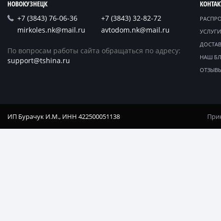
НОВОКУЗНЕЦК
КОНТА
+7 (3843) 76-06-36
+7 (3843) 32-82-72
РАСПР
mirkoles.nk@mail.ru
avtodom.nk@mail.ru
УСЛУГИ
ДОСТАВ
По вопросам работы сайта обращаться по адресу:
НАШ Б
support@tshina.ru
ОТЗЫВ
ИП Бурачук И.М., ИНН 422500051138
Прин