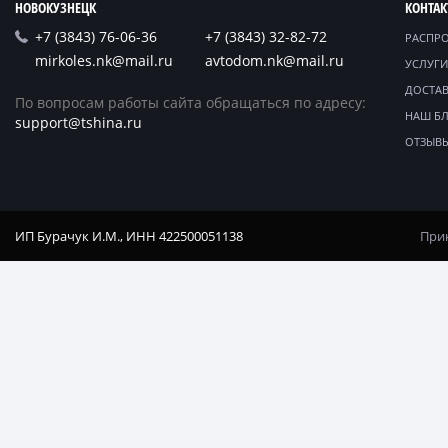
НОВОКУЗНЕЦК
КОНТА
+7 (3843) 76-06-36
+7 (3843) 32-82-72
РАСПР
mirkoles.nk@mail.ru
avtodom.nk@mail.ru
УСЛУГИ
ДОСТАВ
По вопросам работы сайта обращаться по адресу:
НАШ Б
support@tshina.ru
ОТЗЫВ
ИП Бурачук И.М., ИНН 422500051138
Прин