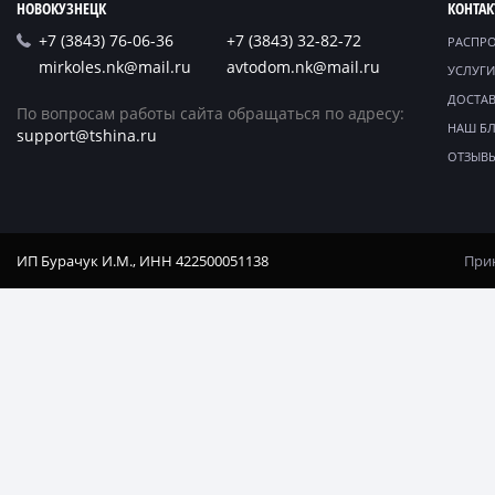
НОВОКУЗНЕЦК
КОНТА
+7 (3843) 76-06-36
+7 (3843) 32-82-72
РАСПР
mirkoles.nk@mail.ru
avtodom.nk@mail.ru
УСЛУГИ
ДОСТАВ
По вопросам работы сайта обращаться по адресу:
НАШ Б
support@tshina.ru
ОТЗЫВ
ИП Бурачук И.М., ИНН 422500051138
Прин