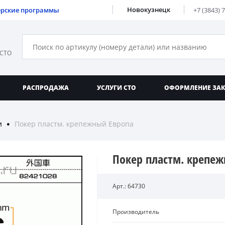
Новокузнецк
ерские программы
+7 (3843) 
 СТО
РАСПРОДАЖА
УСЛУГИ СТО
ОФОРМЛЕНИЕ ЗА
и
Покер пластм. крепежный Европа
●
Покер пластм. крепе
Арт.: 64730
Производитель