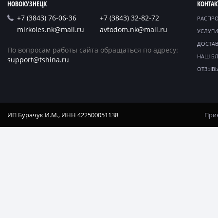
НОВОКУЗНЕЦК
КОНТА
+7 (3843) 76-06-36
+7 (3843) 32-82-72
РАСПР
mirkoles.nk@mail.ru
avtodom.nk@mail.ru
УСЛУГИ
ДОСТАВ
По вопросам работы сайта обращаться по адресу:
НАШ Б
support@tshina.ru
ОТЗЫВ
ИП Бурачук И.М., ИНН 422500051138
Прин